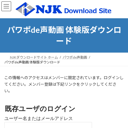
コ
ナ
ン
ビ
テ
ゲ
ン
ー
ツ
シ
パワポde声動画 体験版ダウンロ
へ
ョ
ス
ン
ード
キ
に
ッ
移
プ
動
NJKダウンロードサイト ホーム
パワポde声動画
パワポde声動画 体験版ダウンロード
この情報へのアクセスはメンバーに限定されています。ログインし
てください。メンバー登録は下記リンクをクリックしてくださ
い。
既存ユーザのログイン
ユーザー名またはメールアドレス