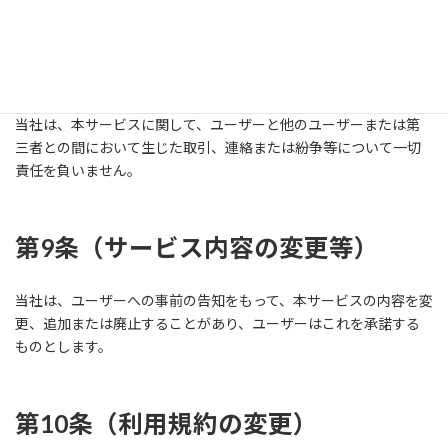
ーザーが損害発生につき予見し、または予見し得た場合を含みま
す。）について一切の責任を負いません。また、当社の過失（重
過失を除きます。）による債務不履行または不法行為によりユー
ザーに生じた損害の賠償は、ユーザーから当該損害が発生した月
に受領した利用料の額を上限とします。
当社は、本サービスに関して、ユーザーと他のユーザーまたは第
三者との間において生じた取引、連絡または紛争等について一切
責任を負いません。
第9条（サービス内容の変更等）
当社は、ユーザーへの事前の告知をもって、本サービスの内容を変
更、追加または廃止することがあり、ユーザーはこれを承諾する
ものとします。
第10条（利用規約の変更）